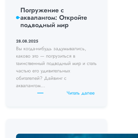
Погружение с
аквалангом: Откройте
подводный мир
28.08.2025
Вы когда-нибудь задумывались,
каково это — погрузиться в
таинственный подводный мир и стать
частью его удивительных
обитателей? Дайвинг с
аквалангом…
:
Читать далее
Погружение
с
аквалангом:
Откройте
подводный
мир